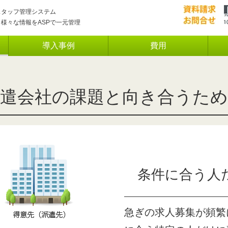
スタッフ管理システム
様々な情報をASPで一元管理
活用例
導入事例
費用
理
派遣会社の課題と向き合うため
条件に合う人
サイン連携・API連携）
急ぎの求人募集が頻繁