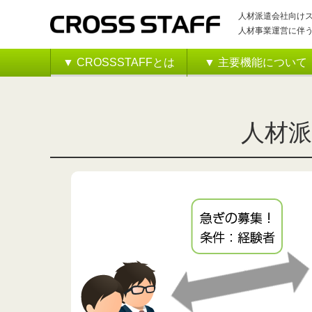
人材派遣会社向け
人材事業運営に伴う
人材派遣会社向けスタッフ管理システム TOP
雇用形態別
▼ CROSSSTAFFとは
▼ 主要機能について
最新情報
主要機能一覧
派遣契約書の作成・台帳管
人材
マイページ機能
スタッフ管理
対応履歴
ビジネスチャット アプリ
外部連携サービス（クラウド