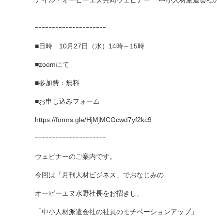
アイル・オーピーエヌ共同ウェビナー 「中小人材派遣会社
ｰｰｰｰｰｰｰｰｰｰｰｰｰｰｰｰｰｰｰｰｰ
■日時 10月27日（水）14時～15時
■zoomにて
■参加費：無料
■お申し込みフォーム
https://forms.gle/HjMjMCGcwd7yf2kc9
ｰｰｰｰｰｰｰｰｰｰｰｰｰｰｰｰｰｰｰｰｰ
ウェビナーのご案内です。
今回は「月刊人材ビジネス」でおなじみの
オーピーエヌ水野社長をお招きし、
「中小人材派遣会社の社員のモチベーションアップ」