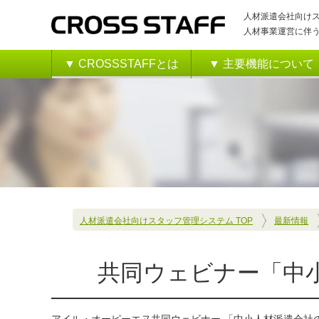
人材派遣会社向け
人材事業運営に伴う
▼ CROSSSTAFFとは
▼ 主要機能について
最新情報
主要機能一覧
派遣契約書の作成・台帳管
マイページ機能
スタッフ管理
対応履歴
人材派遣会社向けスタッフ管理システム TOP
最新情報
ビジネスチャット アプリ
共同ウェビナー「中
外部連携サービス（クラウド