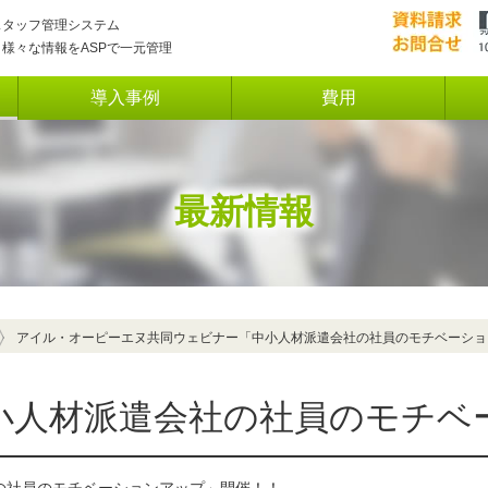
スタッフ管理システム
様々な情報をASPで一元管理
導入事例
費用
理
最新情報
アイル・オーピーエヌ共同ウェビナー「中小人材派遣会社の社員のモチベーショ
小人材派遣会社の社員のモチベ
サイン連携・API連携）