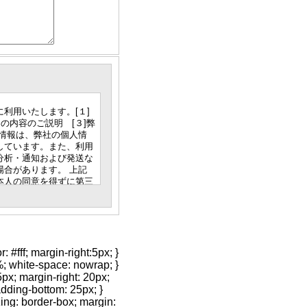
利用いたします。[１]
の内容のご説明 [３]弊
情報は、弊社の個人情
しています。また、利用
分析・通知および発送な
合があります。 上記
本人の同意を得ずに第三
記入は任意ですが、弊社
必要な情報等の登録がで
ありますのでご了承くだ
削除を希望される場合
的な範囲内で対応させて
録頂いた個人情報の開
 #fff; margin-right:5px; }
1%; white-space: nowrap; }
5px; margin-right: 20px;
25 または E-mail：
padding-bottom: 25px; }
ing: border-box; margin: