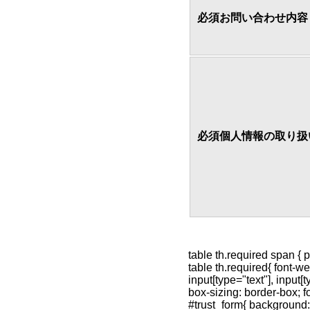
必須
お問い合わせ内容
必須
個人情報の取り扱
table th.required span { p
table th.required{ font-w
input[type="text"], input[
box-sizing: border-box; fo
#trust_form{ background: