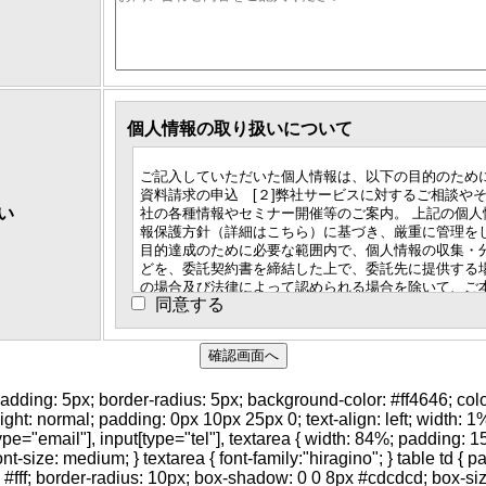
個人情報の取り扱いについて
ご記入していただいた個人情報は、以下の目的のために
資料請求の申込 [２]弊社サービスに対するご相談やそ
い
社の各種情報やセミナー開催等のご案内。 上記の個人
報保護方針（詳細はこちら）に基づき、厳重に管理を
目的達成のために必要な範囲内で、個人情報の収集・
どを、委託契約書を締結した上で、委託先に提供する場
の場合及び法律によって認められる場合を除いて、ご
同意する
者に開示・提供することはありません。個人情報のご
が必須としている情報をご提供いただけない場合は、
きない、または資料等が正しくご提供できないなどが
さい。 ご提供いただいた個人情報の開示、訂正または
は、ご本人であることを確認させて頂いた上で、合理
いただきます。個人情報に関するお問い合わせ、ご登
adding: 5px; border-radius: 5px; background-color: #ff4646; color:
示、訂正、削除は、各担当窓口宛まで御連絡下さい。
eight: normal; padding: 0px 10px 25px 0; text-align: left; width: 
type="email"], input[type="tel"], textarea { width: 84%; padding: 1
株式会社アイルお客様担当窓口 電話番号：0120-86-45
nt-size: medium; } textarea { font-family:"hiragino"; } table td { 
webmarketing@ill.co.jp
 #fff; border-radius: 10px; box-shadow: 0 0 8px #cdcdcd; box-siz